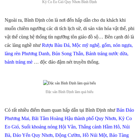
Kỳ Co Eo Gió Quy Nhơn Bình Định
Ngoài ra, Bình Định còn là nơi đến hấp dẫn cho du khách khi
muốn chiêm ngưỡng các di tích lịch sử, di sản văn hóa vật thể, phi
vật thể cùng hệ thống tín ngưỡng tôn giáo đồ sộ… Bên cạnh đó là
các làng nghề như
Rượu Bàu Đá, Mộc mỹ nghệ, gốm, nón ngựa,
làng rèn Phương Danh, Bún Song Thằn, Bánh tráng nước dừa,
bánh tráng mè
… độc đáo đậm nét truyền thống.
Đặc sản Bình Định làm quà biếu
Có rất nhiều điểm tham quan hấp dẫn tại Bình Định như
Bán Đảo
Phương Mai, Bãi Tắm Hoàng Hậu thành phố Quy Nhơn, Kỳ Co
Eo Gió, Suối khoáng nóng Hội Vân, Thắng cảnh Hầm Hô, Núi
Bà, Đảo Yến Quy Nhơn, Động Cườm, Hồ Núi Một, Bảo Tàng