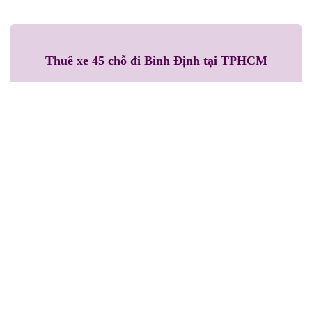
Thuê xe 45 chỗ đi Bình Định tại TPHCM
Loại xe: Hyundai Universe
Số ghế: 45 ghế
Màu xe: Trắng – Xanh
Giá cho thuê:
Liên hệ
Bảng giá thuê xe 16-29-45 chỗ đi Bình
Định tại TPHCM
STT
ĐIỂM ĐẾN
GIÁ CHO
THUÊ