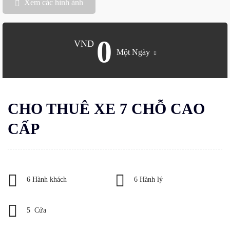
Xem các hình ảnh
0
VND
Một Ngày
CHO THUÊ XE 7 CHỖ CAO
CẤP
6 Hành khách
6 Hành lý
5 Cửa