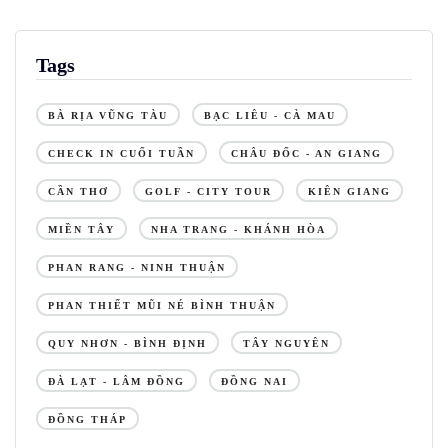
Tags
BÀ RỊA VŨNG TÀU
BẠC LIÊU - CÀ MAU
CHECK IN CUỐI TUẦN
CHÂU ĐỐC - AN GIANG
CẦN THƠ
GOLF - CITY TOUR
KIÊN GIANG
MIỀN TÂY
NHA TRANG - KHÁNH HÒA
PHAN RANG - NINH THUẬN
PHAN THIẾT MŨI NÉ BÌNH THUẬN
QUY NHƠN - BÌNH ĐỊNH
TÂY NGUYÊN
ĐÀ LẠT - LÂM ĐỒNG
ĐỒNG NAI
ĐỒNG THÁP