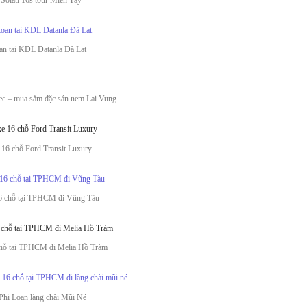
an tại KDL Datanla Đà Lạt
ec – mua sắm đặc sản nem Lai Vung
 16 chỗ Ford Transit Luxury
16 chỗ tại TPHCM đi Vũng Tàu
chỗ tại TPHCM đi Melia Hồ Tràm
Phi Loan làng chài Mũi Né