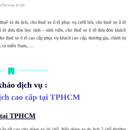
e Phi Loan 16 chỗ
huê xe du lịch, cho thuê xe ô tô phục vụ cưới hỏi, cho thuê xe ô tô
 tô đưa đón học sinh – sinh viên, cho thuê xe ô tô đưa đón khách
ho thuê xe ô tô cao cấp phục vụ khách cao cấp, thương gia, chính trị
ung và miền Nam,….
ảo dịch vụ :
ịch cao cấp tại TPHCM
ỗ tại TPHCM
u cầu rất cao cho dòng xe 16 chỗ. Nếu dòng xe du lịch 7 chỗ thường