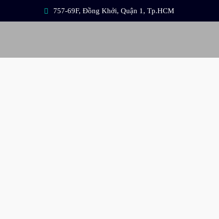
757-69F, Đồng Khởi, Quận 1, Tp.HCM