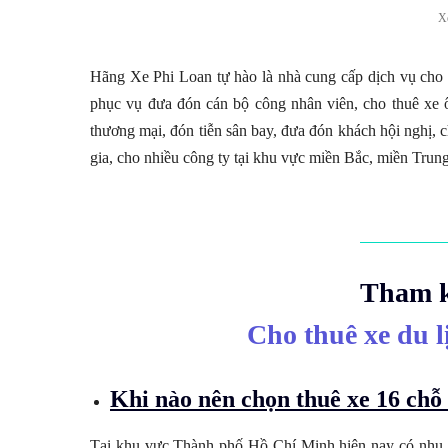
X
Hãng Xe Phi Loan tự hào là nhà cung cấp dịch vụ cho t
phục vụ đưa đón cán bộ công nhân viên, cho thuê xe ô
thương mại, đón tiễn sân bay, đưa đón khách hội nghị, c
gia, cho nhiều công ty tại khu vực miền Bắc, miền Tr
Tham kh
Cho thuê xe du l
Khi nào nên chọn thuê xe 16 ch
Tại khu vực Thành phố Hồ Chí Minh hiện nay có nh