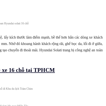
an Hyundai solati 16 chỗ
, lấy kích thước làm điểm mạnh, bề thế hơn hẳn các dòng xe khách
08 mm. Nhờ đó khoang hành khách rộng rãi, ghế bọc da, lối đi ở giữa,
g tạo chuyến đi thoải mái. Hyundai Solati trang bị công nghệ an toàn
huê xe 16 chỗ tại TPHCM
hỗ đi Khu du lịch Tràm Chim
Solati 16s tour Miền Tây