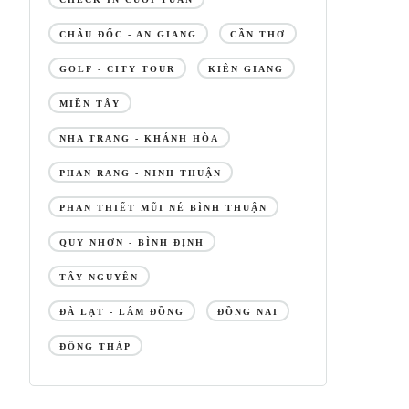
CHÂU ĐỐC - AN GIANG
CẦN THƠ
GOLF - CITY TOUR
KIÊN GIANG
MIỀN TÂY
NHA TRANG - KHÁNH HÒA
PHAN RANG - NINH THUẬN
PHAN THIẾT MŨI NÉ BÌNH THUẬN
QUY NHƠN - BÌNH ĐỊNH
TÂY NGUYÊN
ĐÀ LẠT - LÂM ĐỒNG
ĐỒNG NAI
ĐỒNG THÁP