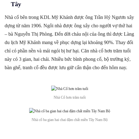
Tây
Nhà cổ bên trong KDL Mỹ Khánh được ông Trần Hý Ngươn xây
dựng từ năm 1906. Ngôi nhà được ông xây cho người vợ thứ hai
– bà Nguyễn Thị Phòng. Đến đời cháu nội của ông thì được Làng
du lịch Mỹ Khánh mang về phục dựng lại khoảng 90%. Thay đổi
chỉ có phần nền và mái ngói bị hư hại. Căn nhà cổ hơn trăm tuổi
này có 3 gian, hai chái. Nhiều bức bình phong cổ, bộ trường kỷ,
bàn ghế, tranh cổ đều được lưu giữ cẩn thận cho đến hôm nay.
Nhà Cổ hơn trăm tuổi
Nhà cổ ba gian hai chai đậm chất miền Tây Nam Bộ
Tại Làng Du Lịch Mỹ Khánh có một chương trình du lịch rất đặc