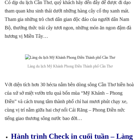
Có dịp du lịch Cần Thơ, quý khách hãy đến đây để được đi dạo
tham quan khu sinh thái dưới những hàng cây cổ thụ xanh mát.
Tham gia những trò chơi dân gian độc đáo của người dân Nam
Bộ, thưởng thức trái cây tươi ngon, những món ăn ngon đậm đà
hương vị Miền Tây…
Làng du lịch Mỹ Khánh Phong Điền Thành phố Cần Thơ
Với diện tích hơn 30 hécta nằm bên dòng sông Cần Thơ hiền hoà
của xứ sở miệt vườn trĩu quả bốn mùa “Mỹ Khánh – Phong
Điền” và cách trung tâm thành phố chỉ hai mươi phút chạy xe,
cùng vị trí nằm giữa hai chợ nổi Cái Răng – Phong Điền nức
tiếng giao thương sông nước bao đời…
Hành trình Check in cuối tuần – Làng