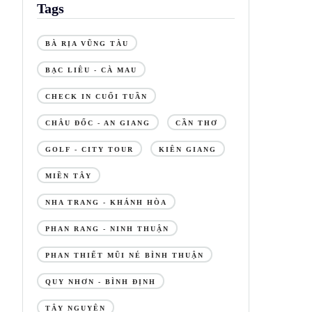
Tags
BÀ RỊA VŨNG TÀU
BẠC LIÊU - CÀ MAU
CHECK IN CUỐI TUẦN
CHÂU ĐỐC - AN GIANG
CẦN THƠ
GOLF - CITY TOUR
KIÊN GIANG
MIỀN TÂY
NHA TRANG - KHÁNH HÒA
PHAN RANG - NINH THUẬN
PHAN THIẾT MŨI NÉ BÌNH THUẬN
QUY NHƠN - BÌNH ĐỊNH
TÂY NGUYÊN