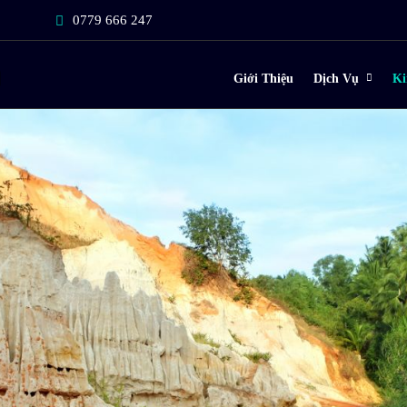
0779 666 247
Giới Thiệu
Dịch Vụ
Ki