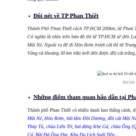
Đôi nét về TP Phan Thiết
Thành Phố Phan Thiết cách TP.HCM 200km, từ Phan T
Có nghĩa là nhìn trên bản đồ thì từ TP.HCM sẽ đến La
Mũi Né. Ngoài ra để đi Hòn Rơm trượt cát thì từ Trun
Vàng và khoảng 30 km nữa mới đến được đồi cát trắng,
Bãi biể
Những điểm tham quan hấp dẫn tại Ph
Thành phố Phan Thiết có nhiều danh lam thắng cảnh, di
Mũi Né, Hòn Rơm, bãi tắm Đồi Dương, đồi cát Mũi N
Thủy Tú, chùa Liên Trì, hải đăng Khe Gà, chùa Ông (
Cú, Bãi Đá Ông Địa, Khu Du Lịch Suối Tiên…