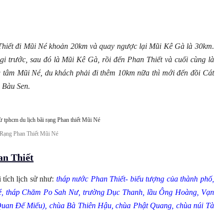
hiết đi Mũi Né khoản 20km và quay ngược lại Mũi Kê Gà là 30km.
gi trước, sau đó là Mũi Kê Gà, rồi đến Phan Thiết và cuối cùng là
g tâm Mũi Né, du khách phải đi thêm 10km nữa thì mới đến đồi Cát
 Bàu Sen.
n Rạng Phan Thiết Mũi Né
an Thiết
 tích lịch sử như:
tháp nước Phan Thiết- biểu tượng của thành phố,
é, tháp Chăm Po Sah Nư, trường Dục Thanh, lầu Ông Hoàng, Vạn
Quan Đế Miếu), chùa Bà Thiên Hậu, chùa Phật Quang, chùa núi Tà