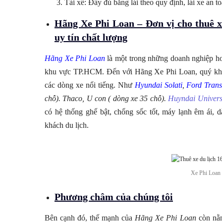
Tài xế: Đầy đủ bằng lái theo quy định, lái xe an t
Hãng Xe Phi Loan – Đơn vị cho thuê xe T
uy tín chất lượng
Hãng Xe Phi Loan
là một trong những doanh nghiệp hoạ
khu vực TP.HCM. Đến với Hãng Xe Phi Loan, quý khác
các dòng xe nổi tiếng. Như
Hyundai Solati
,
Ford Trans
chỗ).
Thaco, U con ( dòng xe 35 chỗ).
Huyndai Univer
có hệ thống ghế bật, chống sốc tốt, máy lạnh êm ái,
khách du lịch.
Xe Phi Loan t
Phương châm của chúng tôi
Bên cạnh đó, thế mạnh của
Hãng Xe Phi Loan
còn nằm