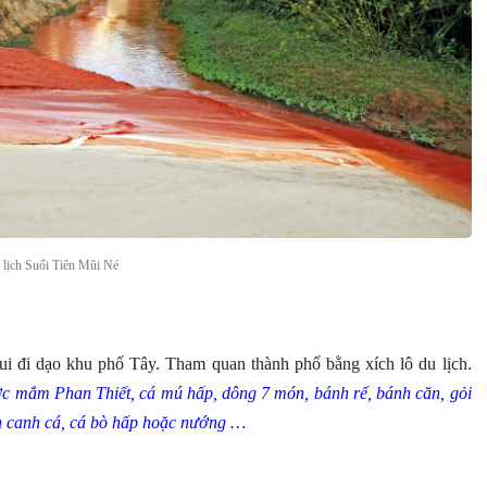
lịch Suối Tiên Mũi Né
i đi dạo khu phố Tây. Tham quan thành phố bằng xích lô du lịch.
 mắm Phan Thiết, cá mú hấp, dông 7 món, bánh rế, bánh căn, gỏi
nh canh cá, cá bò hấp hoặc nướng …