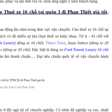
oàn, phục vụ tận tình vui vẻ, luôn lắng nghe ý kiến khách hàng.
huê xe 16 chỗ tại quận 3 đi Phan Thiết giá tốt,
t động lâu năm trong lĩnh vực vận chuyển. Cho thuê xe 16 chỗ tại
h có rất nhiều sự lựa chọn thuê xe khác nhau. Từ 4 – 45 chỗ với
it Luxury
( dòng xe 16 chỗ).
Thaco Town
, Isuzu Samco (dòng xe 29
se
(dòng xe 45 chỗ)
. Đặc biệt là dòng xe
Ford Transit Luxury 16 chỗ
 dàn âm thanh chuẩn…. Đạt tiêu chuẩn quốc tế về vận chuyển hành
ại chợ Xóm Lưới Phan Thiết
 ở đội ngũ tài xế chuyên nghiệp. Có trình độ nghiệp vụ cao, nhiệt