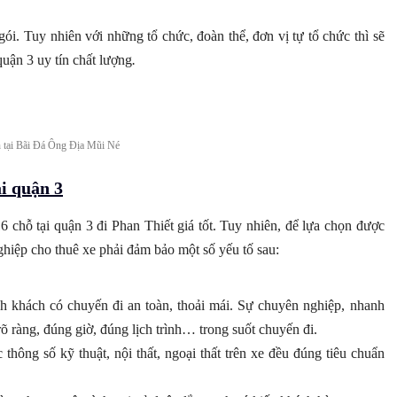
gói. Tuy nhiên với những tổ chức, đoàn thể, đơn vị tự tổ chức thì sẽ
ận 3 uy tín chất lượng
.
ại Bãi Đá Ông Địa Mũi Né
̣i quận 3
chỗ tại quận 3 đi Phan Thiết giá tốt. Tuy nhiên, để lựa chọn được
 nghiệp cho thuê xe phải đảm bảo một số yếu tố sau:
 khách có chuyến đi an toàn, thoải mái. Sự chuyên nghiệp, nhanh
õ ràng, đúng giờ, đúng lịch trình… trong suốt chuyến đi.
hông số kỹ thuật, nội thất, ngoại thất trên xe đều đúng tiêu chuẩn