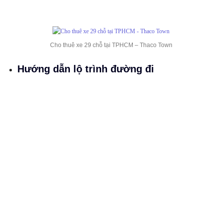
Cho thuê xe 29 chỗ tại TPHCM – Thaco Town
Hướng dẫn lộ trình đường đi
Lộ trình tóm tắt
: Từ Sài Gòn đi đến Phan Rang quãng
đường khoảng 350 km. Thời gian di chuyển mất khoảng 7
giờ đến 8 giờ.
Hướng dẫn cung đường đi:
Nếu xuất phát từ trung tâm
Quận 1. Xe sẽ đi theo đường Hầm Vượt Sông Sài Gòn
đến đường Mai Chí Thọ. Và rẽ lên theo tuyến đường cao
tốc TP. Hồ Chí Minh – Long Thành – Dầu Giây. Vào QL1A
đến Tp. Phan Rang. Số Km khứ hồi khoảng 700 km.