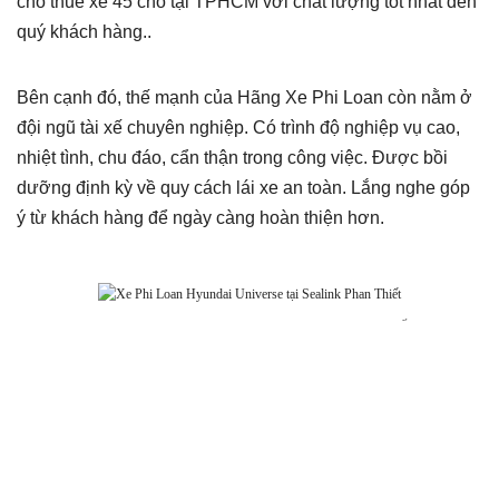
cho thuê xe 45 chỗ tại TPHCM với chất lượng tốt nhất đến
quý khách hàng..
Bên cạnh đó, thế mạnh của Hãng Xe Phi Loan còn nằm ở
đội ngũ tài xế chuyên nghiệp. Có trình độ nghiệp vụ cao,
nhiệt tình, chu đáo, cẩn thận trong công việc. Được bồi
dưỡng định kỳ về quy cách lái xe an toàn. Lắng nghe góp
ý từ khách hàng để ngày càng hoàn thiện hơn.
Xe Phi Loan Hyundai Universe tại Sealink Phan Thiết
Ngoài ra, Hãng Xe Phi Loan luôn cam kết cung cấp cho
khách hàng chất lượng dịch vụ tốt nhất. Với mức giá cạnh
tranh nhất trên thị trường. Đảm bảo về lịch trình chuyến đi,
chất lượng dịch vụ với mức giá phù hợp. Để tiến tới là