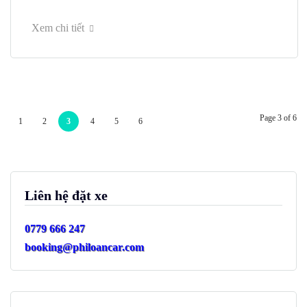
Xem chi tiết
Page 3 of 6
1
2
3
4
5
6
Liên hệ đặt xe
0779 666 247
booking@philoancar.com