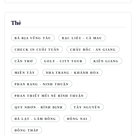
Thẻ
BÀ RỊA VŨNG TÀU
BẠC LIÊU - CÀ MAU
CHECK IN CUỐI TUẦN
CHÂU ĐỐC - AN GIANG
CẦN THƠ
GOLF - CITY TOUR
KIÊN GIANG
MIỀN TÂY
NHA TRANG - KHÁNH HÒA
PHAN RANG - NINH THUẬN
PHAN THIẾT MŨI NÉ BÌNH THUẬN
QUY NHƠN - BÌNH ĐỊNH
TÂY NGUYÊN
ĐÀ LẠT - LÂM ĐỒNG
ĐỒNG NAI
ĐỒNG THÁP