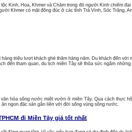
 Kinh, Hoa, Khmer và Chăm trong đó người Kinh chiếm đại đa 
ười Khmer có mặt đông đúc ở các tỉnh Trà Vinh, Sóc Trăng, An
hút hàng triệu lượt khách ghé thăm hàng năm. Du khách đến với
ách đến tham quan, du lịch miền Tây sẽ thỏa sức ngắm những
 văn hóa sông nước miệt vườn ở miền Tây. Qua cách thực hội
n ăn ngon đặc sản gắn liền với đời sống vùng sông nước.
 TPHCM đi Miền Tây giá tốt nhất
 rất đáng quan tâm. Vì vậy, nếu bạn đang có dự định đến du li