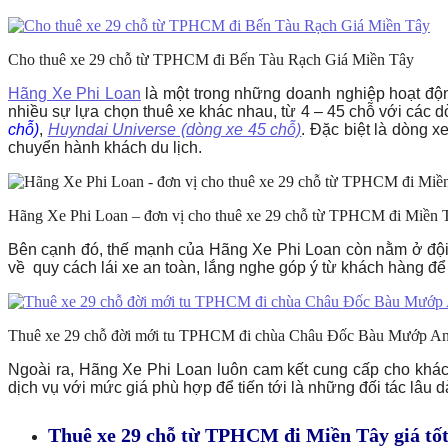
Cho thuê xe 29 chỗ từ TPHCM đi Bến Tàu Rạch Giá Miền Tây
Hãng Xe Phi Loan
là một trong những doanh nghiệp hoạt động
nhiều sự lựa chọn thuê xe khác nhau, từ 4 – 45 chỗ với các 
chỗ)
,
Huyndai Universe (dòng xe 45 chỗ)
. Đặc biệt là dòng 
chuyển hành khách du lịch.
Hãng Xe Phi Loan – đơn vị cho thuê xe 29 chỗ từ TPHCM đi Miền Tây 
Bên cạnh đó, thế mạnh của Hãng Xe Phi Loan còn nằm ở đội n
về quy cách lái xe an toàn, lắng nghe góp ý từ khách hàng đ
Thuê xe 29 chỗ đời mới tu TPHCM đi chùa Châu Đốc Bàu Mướp A
Ngoài ra, Hãng Xe Phi Loan luôn cam kết cung cấp cho khách
dịch vụ với mức giá phù hợp để tiến tới là những đối tác lâu 
Thuê xe 29 chỗ từ TPHCM đi Miền Tây giá tố