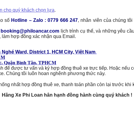
ản cho quý khách chọn lựa
.
ào số
Hotline – Zalo : 0779 666 247
, nhân viên của chúng tôi
: booking@philoancar.com
lịch trình cụ thể, và những yêu 
e, làm hợp đồng xác nhận qua Email.
 Nghé Ward, District 1, HCM City, Việt Nam
.
HCM
ạc, Quận Bình Tân, TPHCM
h để được tư vấn và ký hợp đồng thuê xe trực tiếp. Hoặc nếu có
xe. Chúng tôi luôn hoan nghênh phương thức này.
hống nhất hợp đồng thuê xe, thanh toán phần còn lại trước khi kết
Hãng Xe Phi Loan hân hạnh đồng hành cùng quý khách !