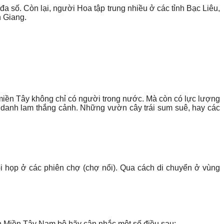
số. Còn lại, người Hoa tập trung nhiều ở các tỉnh Bạc Liêu,
 Giang.
 miền Tây không chỉ có người trong nước. Mà còn có lực lượng
 danh lam thắng cảnh. Những vườn cây trái sum suê, hay các
 họp ở các phiên chợ (chợ nổi). Qua cách di chuyển ở vùng
̣ch Miền Tây Nam bộ hãy cân nhắc một số điều sau: