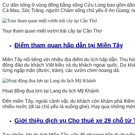
Cư dân sống ở vùng đồng bằng sông Cửu Long bao gồm dân tộc
Cà Mau, Sóc Trăng. người Chăm sống chủ yếu ở An Giang; ng
Tour tham quan miệt vườn trái cây tại Cần Thơ
Điểm tham quan hấp dẫn tại Miền Tây
Miền Tây nổi tiếng với nhiều địa điểm du lịch hấp dẫn. Thu 
đông đảo du khách Việt kiều và du khách ngoại quốc. Du kh
rừng ngập mặn (đước, tràm), các vườn chim hoang dã.
Hoạt động đua lợn tại Lang du lịch Mỹ Khánh
Đến miền Tây, ngoài cảnh vật, du khách còn khám phá thêm
nhiều nước (đi lại chủ yếu là xuồng ghe). Hay qua những mó
Giới thiệu dịch vụ Cho thuê xe 29 chỗ từ
Tuy nhiên, khi du lịch Miền Tây, vấn đề phương tiện di chuyển