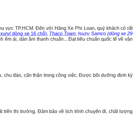
khu vực TP.HCM. Đến với Hãng Xe Phi Loan, quý khách có rất
uxury( dòng xe 16 chỗ)
,
Thaco Town
,
Isuzu Samco (dòng xe 29
lạnh êm ái, dàn âm thanh chuẩn…Đạt tiêu chuẩn quốc tế về vận
h, chu đáo, cẩn thận trong công việc. Được bồi dưỡng định kỳ
trên thị trường. Đảm bảo về lịch trình chuyến đi, chất lượng