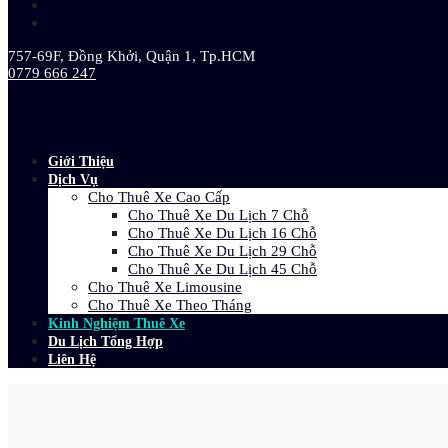
757-69F, Đồng Khởi, Quận 1, Tp.HCM
0779 666 247
Giới Thiệu
Dịch Vụ
Cho Thuê Xe Cao Cấp
Cho Thuê Xe Du Lịch 7 Chỗ
Cho Thuê Xe Du Lịch 16 Chỗ
Cho Thuê Xe Du Lịch 29 Chỗ
Cho Thuê Xe Du Lịch 45 Chỗ
Cho Thuê Xe Limousine
Cho Thuê Xe Theo Tháng
Kinh Nghiệm Thuê Xe
Du Lịch Tổng Hợp
Liên Hệ