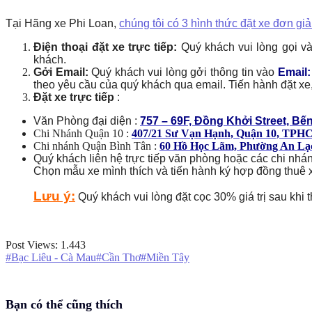
Tại Hãng xe Phi Loan,
chúng tôi có 3 hình thức đặt xe đơn gi
Điện thoại đặt xe trực tiếp:
Quý khách vui lòng gọi v
khách.
Gởi Email:
Quý khách vui lòng gởi thông tin vào
Email
theo yêu cầu của quý khách qua email. Tiến hành đặt x
Đặt xe trực tiếp
:
Văn Phòng đại diện :
757 – 69F, Đồng Khởi Street, Bến
Chi Nhánh Quận 10 :
407/21 Sư Vạn Hạnh, Quận 10, TP
Chi nhánh Quận Bình Tân :
60 Hồ Học Lãm, Phường An L
Quý khách liên hệ trực tiếp văn phòng hoặc các chi nhán
Chọn mẫu xe mình thích và tiến hành ký hợp đồng thuê 
Lưu ý:
Quý khách vui lòng đặt cọc 30% giá trị sau khi t
Post Views:
1.443
#Bạc Liêu - Cà Mau
#Cần Thơ
#Miền Tây
Bạn có thể cũng thích