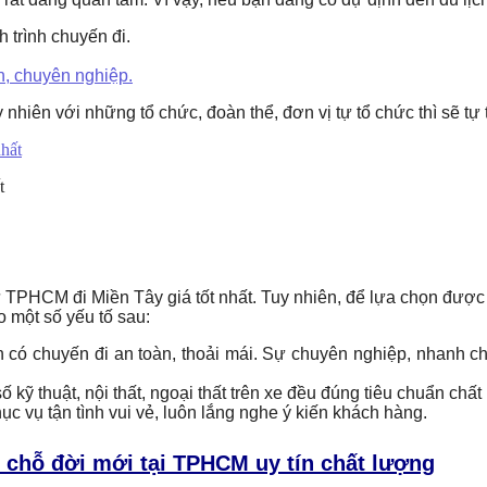
 trình chuyến đi.
ín, chuyên nghiệp.
y nhiên với những tổ chức, đoàn thể, đơn vị tự tổ chức thì sẽ tự 
t
ừ TPHCM đi Miền Tây giá tốt nhất. Tuy nhiên, để lựa chọn đượ
 một số yếu tố sau:
có chuyến đi an toàn, thoải mái. Sự chuyên nghiệp, nhanh ch
 kỹ thuật, nội thất, ngoại thất trên xe đều đúng tiêu chuẩn chất
hục vụ tận tình vui vẻ, luôn lắng nghe ý kiến khách hàng.
hỗ đời mới tại TPHCM uy tín chất lượng