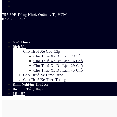
757-69F, Đồng Khởi, Quận 1, Tp.HCM
0779 666 247
Giới Thiệu
Dịch Vụ
Cho Thuê Xe Cao Cấp
Cho Thuê Xe Du Lịch 7 Chỗ
Cho Thuê Xe Du Lịch 16 Chỗ
Cho Thuê Xe Du Lịch 29 Chỗ
Cho Thuê Xe Du Lịch 45 Chỗ
Cho Thuê Xe Limousine
Cho Thuê Xe Theo Tháng
Kinh Nghiệm Thuê Xe
Du Lịch Tổng Hợp
Liên Hệ