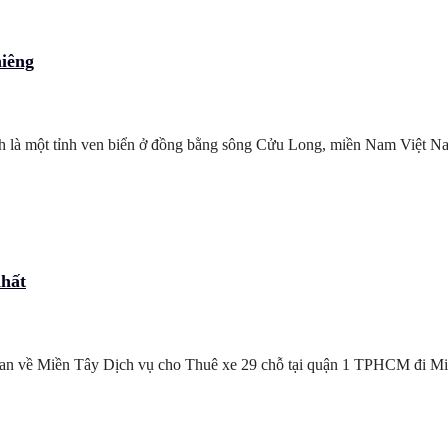
hiêng
nh là một tỉnh ven biển ở đồng bằng sông Cửu Long, miền Nam Việt N
hất
 về Miền Tây Dịch vụ cho Thuê xe 29 chỗ tại quận 1 TPHCM đi Miền Tâ