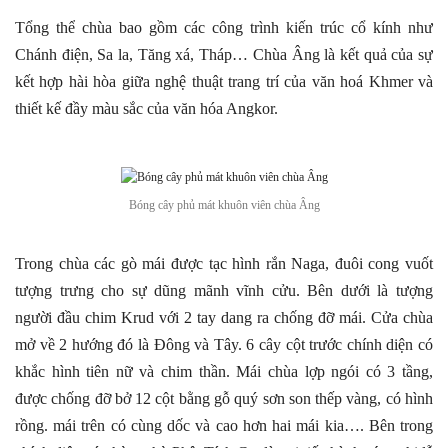
Tổng thể chùa bao gồm các công trình kiến trúc cổ kính như
Chánh điện, Sa la, Tăng xá, Tháp… Chùa Âng là kết quả của sự
kết hợp hài hòa giữa nghệ thuật trang trí của văn hoá Khmer và
thiết kế đầy màu sắc của văn hóa Angkor.
Bóng cây phủ mát khuôn viên chùa Âng
Trong chùa các gò mái được tạc hình rắn Naga, đuôi cong vuốt
tượng trưng cho sự dũng mãnh vĩnh cửu. Bên dưới là tượng
người đầu chim Krud với 2 tay dang ra chống đỡ mái. Cửa chùa
mở về 2 hướng đó là Đông và Tây. 6 cây cột trước chính diện có
khắc hình tiên nữ và chim thần. Mái chùa lợp ngói có 3 tầng,
được chống đỡ bở 12 cột bằng gỗ quý sơn son thếp vàng, có hình
rồng. mái trên có cùng dốc và cao hơn hai mái kia…. Bên trong