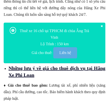
thêm thông tin chi tiết về giá, lịch trình. Cũng như có 1 số yêu cầu
riêng thì có thể liên hệ với đường dây nóng của Hãng Xe Phi
Loan. Chúng tôi luôn sẵn sàng hỗ trợ quý khách 24/7.
Thuê xe 16 chỗ tại TPHCM đi chùa Âng Trà
Vinh
Lộ Trình : 150 km
Giá cho thuê:
Liên hệ
Những lưu ý về giá cho thuê dịch vụ tại Hãng
Xe Phi Loan
♦ Giá cho thuê bao gồm:
Lương tài xế, phí nhiên liệu (xăng
dầu). Phí cầu đường, cao tốc. Bảo hiểm hành khách theo quy định
pháp luật.