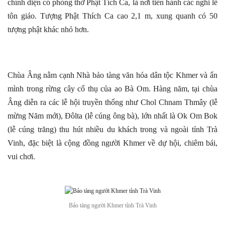
chính diện có phòng thờ Phật Tích Ca, là nơi tiến hành các nghi lễ
tôn giáo. Tượng Phật Thích Ca cao 2,1 m, xung quanh có 50
tượng phật khác nhỏ hơn.
Chùa Âng nằm cạnh Nhà bảo tàng văn hóa dân tộc Khmer và ẩn
mình trong rừng cây cổ thụ của ao Bà Om. Hàng năm, tại chùa
Âng diễn ra các lễ hội truyền thống như Chol Chnam Thmây (lễ
mừng Năm mới), Đôlta (lễ cúng ông bà), lớn nhất là Ok Om Bok
(lễ cúng trăng) thu hút nhiều du khách trong và ngoài tỉnh Trà
Vinh, đặc biệt là cộng đồng người Khmer về dự hội, chiêm bái,
vui chơi.
Bảo tàng người Khmer tỉnh Trà Vinh