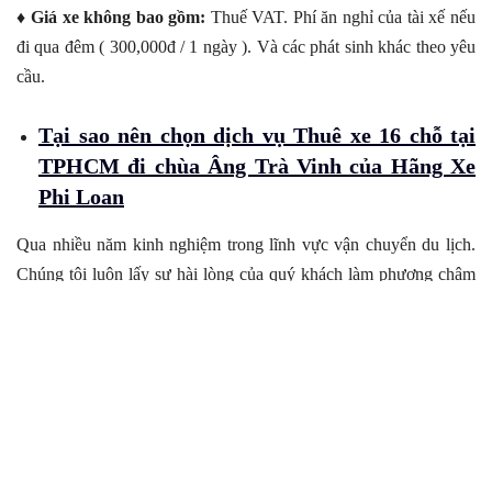
♦ Giá xe không bao gồm:
Thuế VAT. Phí ăn nghỉ của tài xế nếu
đi qua đêm ( 300,000đ / 1 ngày ). Và các phát sinh khác theo yêu
cầu.
Tại sao nên chọn dịch vụ Thuê xe 16 chỗ tại
TPHCM đi chùa Âng Trà Vinh của Hãng Xe
Phi Loan
Qua nhiều năm kinh nghiệm trong lĩnh vực vận chuyển du lịch.
Chúng tôi luôn lấy sự hài lòng của quý khách làm phương châm
phát triển. Luôn mang đến cho khách hàng những trải nghiệm
trọn vẹn nhất trên mỗi hành trình. Cam kết của chúng tôi khi thuê
xe tại Hãng Xe Phi Loan:
Chỉ phục vụ các dòng xe đời mới, được trang bị đầy đủ các
thiết bị an toàn gắn định vị cũng như các thiết bị an toàn.
Tất cả các dòng xe khai thác kinh doanh được kiểm định