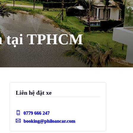
̀m tại TPHCM
Liên hệ đặt xe
0779 666 247
booking@philoancar.com