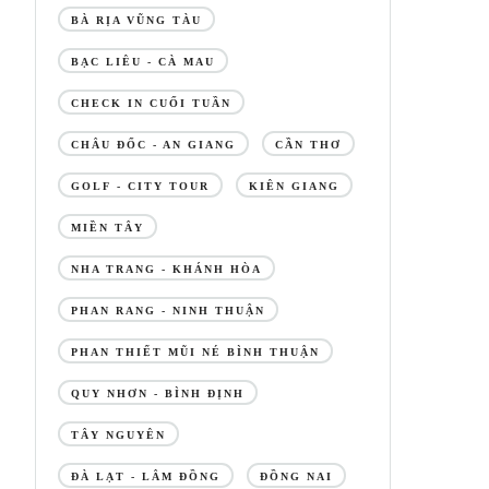
BÀ RỊA VŨNG TÀU
BẠC LIÊU - CÀ MAU
CHECK IN CUỐI TUẦN
CHÂU ĐỐC - AN GIANG
CẦN THƠ
GOLF - CITY TOUR
KIÊN GIANG
MIỀN TÂY
NHA TRANG - KHÁNH HÒA
PHAN RANG - NINH THUẬN
PHAN THIẾT MŨI NÉ BÌNH THUẬN
QUY NHƠN - BÌNH ĐỊNH
TÂY NGUYÊN
ĐÀ LẠT - LÂM ĐỒNG
ĐỒNG NAI