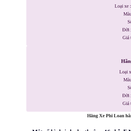
Loại xe
Màu
Sô
Đời
Giá
Hãn
Loại 
Màu
Sô
Đời
Giá
Hãng Xe Phi Loan hân 