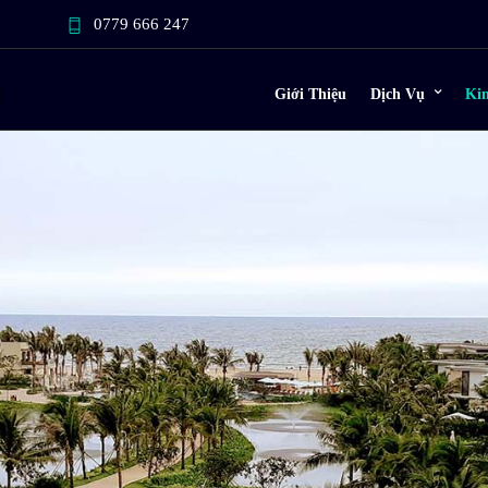
0779 666 247
Giới Thiệu
Dịch Vụ
Ki