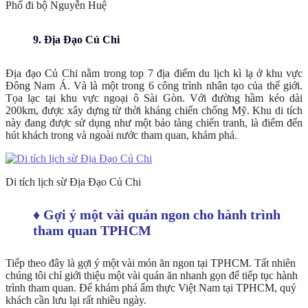
Phố đi bộ Nguyễn Huệ
9. Địa Đạo Củ Chi
Địa đạo Củ Chi nằm trong top 7 địa điểm du lịch kì lạ ở khu vực
Đông Nam Á. Và là một trong 6 công trình nhân tạo của thế giới.
Tọa lạc tại khu vực ngoại ô Sài Gòn. Với đường hầm kéo dài
200km, được xây dựng từ thời kháng chiến chống Mỹ. Khu di tích
này đang được sử dụng như một bảo tàng chiến tranh, là điểm đến
hút khách trong và ngoài nước tham quan, khám phá.
Di tích lịch sừ Địa Đạo Củ Chi
♦ Gợi ý một vài quán ngon cho hành trình
tham quan TPHCM
Tiếp theo đây là gợi ý một vài món ăn ngon tại TPHCM. Tất nhiên
chúng tôi chỉ giới thiệu một vài quán ăn nhanh gọn để tiếp tục hành
trình tham quan. Để khám phá ẩm thực Việt Nam tại TPHCM, quý
khách cần lưu lại rất nhiều ngày.