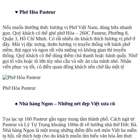
♥ Phở Hòa Pasteur
Nếu muốn thưởng thức hương vị Phở Việt Nam, dùng bữa nhanh
gọn. Quý khách có thể ghé phở Hòa – 260C Pasteur, Phường 8,
Quận 3, Hồ Chí Minh. Có rất nhiều du khách thích hương vị phở ở
đây. Mùi vị đặc trưng, thơm hương vị truyền thống với bánh phở
mềm, thịt ngọt và ngon rất vừa miệng và không gian thì truyền
thống. Quý khách có thể dùng thêm chả thanh hoặc bánh quẩy. Nhớ
gọi tô vừa hoặc tô lớn tùy nhu cầu và sức ăn của mình nhé. Nhân
viên phục vụ tốt, có điều quan đông khách nên chờ lâu một tý
Phở Hòa Pasteur
♠ Nhà hàng Ngon – Những nét đẹp Việt xưa cũ
Tọa lạc tại 160 Pasteur gần ngay trung tâm thành phố. Cách ngã tư
Pasteur và Lý Tự Trọng khoảng 100m đi về hướng nhà thờ Đức Bà.
Nhà hàng Ngon là một trong những điểm đến nơi món Việt ba miền
tụ hội, rất thích hợp cho du khách muốn tìm hiểu văn hóa ẩm thưc