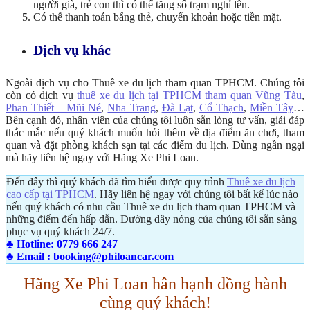
người già, trẻ con thì có thể tăng số trạm nghỉ lên.
Có thể thanh toán bằng thẻ, chuyển khoản hoặc tiền mặt.
Dịch vụ khác
Ngoài dịch vụ cho Thuê xe du lịch tham quan TPHCM. Chúng tôi
còn có dịch vụ
thuê xe du lịch tại TPHCM tham quan Vũng Tàu
,
Phan Thiết – Mũi Né
,
Nha Trang
,
Đà Lạt
,
Cổ Thạch
,
Miền Tây
…
Bên cạnh đó, nhân viên của chúng tôi luôn sẵn lòng tư vấn, giải đáp
thắc mắc nếu quý khách muốn hỏi thêm về địa điểm ăn chơi, tham
quan và đặt phòng khách sạn tại các điểm du lịch. Đùng ngần ngại
mà hãy liên hệ ngay với Hãng Xe Phi Loan.
Đến đây thì quý khách đã tìm hiểu được quy trình
Thuê xe du lịch
cao cấp tại TPHCM
. Hãy liên hệ ngay với chúng tôi bất kể lúc nào
nếu quý khách có nhu cầu Thuê xe du lịch tham quan TPHCM và
những điểm đến hấp dẫn. Đường dây nóng của chúng tôi sẵn sàng
phục vụ quý khách 24/7.
♣ Hotline: 0779 666 247
♣ Email :
booking@philoancar.com
Hãng Xe Phi Loan hân hạnh đồng hành
cùng quý khách!