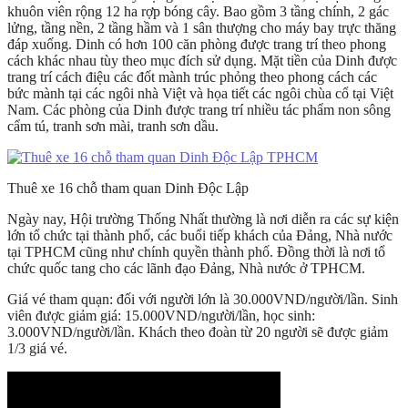
khuôn viên rộng 12 ha rợp bóng cây. Bao gồm 3 tầng chính, 2 gác
lửng, tầng nền, 2 tầng hầm và 1 sân thượng cho máy bay trực thăng
đáp xuống. Dinh có hơn 100 căn phòng được trang trí theo phong
cách khác nhau tùy theo mục đích sử dụng. Mặt tiền của Dinh được
trang trí cách điệu các đốt mành trúc phỏng theo phong cách các
bức mành tại các ngôi nhà Việt và họa tiết các ngôi chùa cổ tại Việt
Nam. Các phòng của Dinh được trang trí nhiều tác phẩm non sông
cẩm tú, tranh sơn mài, tranh sơn dầu.
Thuê xe 16 chỗ tham quan Dinh Độc Lập
Ngày nay, Hội trường Thống Nhất thường là nơi diễn ra các sự kiện
lớn tổ chức tại thành phố, các buổi tiếp khách của Đảng, Nhà nước
tại TPHCM cũng như chính quyền thành phố. Đồng thời là nơi tổ
chức quốc tang cho các lãnh đạo Đảng, Nhà nước ở TPHCM.
Giá vé tham quạn: đối với người lớn là 30.000VND/người/lần. Sinh
viên được giảm giá: 15.000VND/người/lần, học sinh:
3.000VND/người/lần. Khách theo đoàn từ 20 người sẽ được giảm
1/3 giá vé.