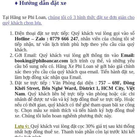
♦ Hướng dẫn đặt xe
Tại Hãng xe Phi Loan,
chúng tôi có 3 hình thức đặt xe đơn giản cho
quý khách chọn lựa.
Điện thoại đặt xe trực tiếp: Quý khách vui lòng gọi vào số
Hotline – Zalo : 0779 666 247
, nhân viên của chúng tôi sẽ
tiếp nhận, tư vấn lịch trình phù hợp theo yêu cầu của quý
khách.
Gởi Email: Quý khách vui lòng gởi thông tin vào
Email:
booking@philoancar.com
lịch trình cụ thể, và những yêu
cầu bổ sung nếu có. Hãng Xe Phi Loan sẽ gởi báo giá chính
xác theo yêu cầu của quý khách qua email. Tiến hành đặt xe,
làm hợp đồng xác nhận qua Email.
Đặt xe trực tiếp : Văn Phòng đại diện :
757 – 69F, Đồng
Khởi Street, Bến Nghé Ward, District 1, HCM City, Việt
Nam
. Quý khách liên hệ trực tiếp văn phòng hoặc các chi
nhánh để được tư vấn và ký hợp đồng thuê xe trực tiếp. Hoặc
nếu có thời gian, quý khách có thể ghé tham quan bãi xe công
ty. Chọn mẫu xe mình thích và tiến hành ký hợp đồng thuê
xe. Chúng tôi luôn hoan nghênh phương thức này.
Lưu ý:
Quý khách vui lòng đặt cọc 30% giá trị sau khi thống
nhất hợp đồng thuê xe. Thanh toán phần còn lại trước khi kết