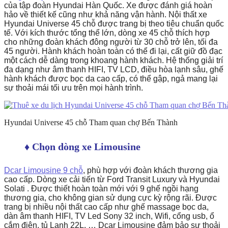
của tập đoàn Hyundai Hàn Quốc. Xe được đánh giá hoàn
hảo về thiết kế cũng như khả năng vận hành. Nội thất xe
Hyundai Universe 45 chỗ được trang bị theo tiêu chuẩn quốc
tế. Với kích thước tổng thể lớn, dòng xe 45 chỗ thích hợp
cho những đoàn khách đông người từ 30 chỗ trở lên, tối đa
45 người. Hành khách hoàn toàn có thể đi lại, cất giữ đồ đạc
một cách dễ dàng trong khoang hành khách. Hệ thống giải trí
đa dạng như âm thanh HIFI, TV LCD, điều hòa lạnh sâu, ghế
hành khách được bọc da cao cấp, có thể gập, ngả mang lại
sự thoải mái tối ưu trên mọi hành trình.
Hyundai Universe 45 chỗ Tham quan chợ Bến Thành
♦ Chọn dòng xe Limousine
Dcar Limousine 9 chỗ
, phù hợp với đoàn khách thương gia
cao cấp. Dòng xe cải tiến từ Ford Transit Luxury và Hyundai
Solati . Được thiết hoàn toàn mới với 9 ghế ngồi hạng
thương gia, cho không gian sử dụng cực kỳ rộng rãi. Được
trang bị nhiều nội thất cao cấp như ghế massage bọc da,
dàn âm thanh HIFI, TV Led Sony 32 inch, Wifi, cổng usb, ổ
cắm điện, tủ Lạnh 22L, … Dcar Limousine đảm bảo sự thoải