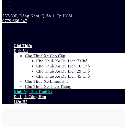
757-69F, Đồng Khởi, Quận 1, Tp.HCM
0779 666 247
Giới Thiệu
Dịch Vụ
Cho Thuê Xe Cao Cấp
Cho Thuê Xe Du Lịch 7 Chỗ
Cho Thuê Xe Du Lịch 16 Chỗ
Cho Thuê Xe Du Lịch 29 Chỗ
Cho Thuê Xe Du Lịch 45 Chỗ
Cho Thuê Xe Limousine
Cho Thuê Xe Theo Tháng
Kinh Nghiệm Thuê Xe
Du Lịch Tổng Hợp
Liên Hệ