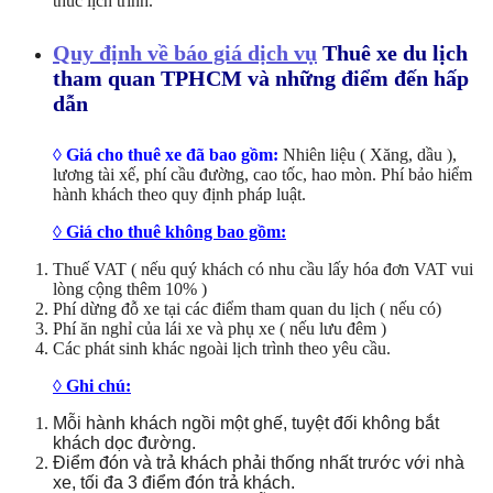
thúc lịch trình.
Quy định về báo giá dịch vụ
Thuê xe du lịch
tham quan TPHCM và những điểm đến hấp
dẫn
◊ Giá cho thuê xe đã bao gồm:
Nhiên liệu ( Xăng, dầu ),
lương tài xế, phí cầu đường, cao tốc, hao mòn. Phí bảo hiểm
hành khách theo quy định pháp luật.
◊ Giá cho thuê không bao gồm:
Thuế VAT ( nếu quý khách có nhu cầu lấy hóa đơn VAT vui
lòng cộng thêm 10% )
Phí dừng đỗ xe tại các điểm tham quan du lịch ( nếu có)
Phí ăn nghỉ của lái xe và phụ xe ( nếu lưu đêm )
Các phát sinh khác ngoài lịch trình theo yêu cầu.
◊ Ghi chú:
Mỗi hành khách ngồi một ghế, tuyệt đối không bắt
khách dọc đường.
Điểm đón và trả khách phải thống nhất trước với nhà
xe, tối đa 3 điểm đón trả khách.