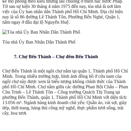
kế mô phỏng theo kiểu những lầu chuông ở miền bắc nước Pháp.
Từ sau sự kiện 30 tháng 4 năm 1975 đến nay, tòa nhà là nơi làm
việc của Ủy ban nhân dân Thành phố Hồ Chí Minh. Địa chỉ hiện
nay là số 86 đường Lê Thánh Tôn, Phường Bến Nghé, Quận 1,
nằm ngay ở đầu đại lộ Nguyễn Huệ.
Tòa nhà Ủy Ban Nhân Dân Thành Phố
7. Chợ Bến Thành – Chợ đêm Bến Thành
Chợ Bến Thành là một ngôi chợ nằm tại quận 1, Thành phố Hồ Chí
Minh. Trong nhiều trường hợp, hình ảnh đồng hồ ở cửa nam của
ngôi chợ này được xem là biểu tượng không chính thức của Thành
phố Hồ Chí Minh. Chợ nằm giữa các đường Phan Bội Châu – Phan
Chu Trinh – Lê Thánh Tôn – Công trường Quách Thị Trang tại
phường Bến Thành, quận 1, Thành phố Hồ Chí Minh với diện tích:
13.056 m². Ngành hàng kinh doanh chủ yếu: Quần áo, vải sợi, giày
dép, thời trang, hàng thủ công mỹ nghệ, thực phẩm tươi sống, trái
cây, hoa tươi.