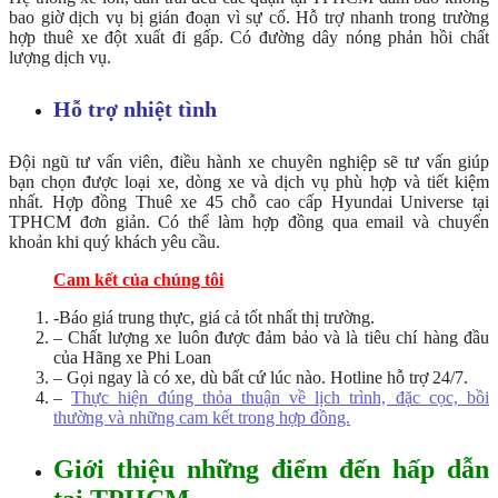
bao giờ dịch vụ bị gián đoạn vì sự cố. Hỗ trợ nhanh trong trường
hợp thuê xe đột xuất đi gấp. Có đường dây nóng phản hồi chất
lượng dịch vụ.
Hỗ trợ nhiệt tình
Đội ngũ tư vấn viên, điều hành xe chuyên nghiệp sẽ tư vấn giúp
bạn chọn được loại xe, dòng xe và dịch vụ phù hợp và tiết kiệm
nhất. Hợp đồng Thuê xe 45 chỗ cao cấp Hyundai Universe tại
TPHCM đơn giản. Có thể làm hợp đồng qua email và chuyển
khoản khi quý khách yêu cầu.
Cam kết của chúng tôi
-Báo giá trung thực, giá cả tốt nhất thị trường.
– Chất lượng xe luôn được đảm bảo và là tiêu chí hàng đầu
của Hãng xe Phi Loan
– Gọi ngay là có xe, dù bất cứ lúc nào. Hotline hỗ trợ 24/7.
–
Thực hiện đúng thỏa thuận về lịch trình, đặc cọc, bồi
thường và những cam kết trong hợp đồng.
Giới thiệu những điểm đến hấp dẫn