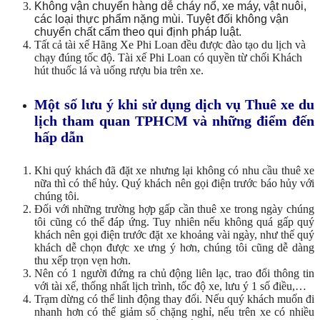
Không vận chuyển hàng dễ cháy nổ, xe máy, vật nuôi,
các loại thực phẩm nặng mùi. Tuyệt đối không vận
chuyển chất cấm theo qui định pháp luật.
Tất cả tài xế Hãng Xe Phi Loan đều được đào tạo du lịch và
chạy đúng tốc độ. Tài xế Phi Loan có quyền từ chối Khách
hút thuốc lá và uống rượu bia trên xe.
Một số lưu ý khi sử dụng dịch vụ Thuê xe du
lịch tham quan TPHCM và những điểm đến
hấp dẫn
Khi quý khách đã đặt xe nhưng lại không có nhu cầu thuê xe
nữa thì có thể hủy. Quý khách nên gọi điện trước báo hủy với
chúng tôi.
Đối với những trường hợp gấp cần thuê xe trong ngày chúng
tôi cũng có thể đáp ứng. Tuy nhiên nếu không quá gấp quý
khách nên gọi điện trước đặt xe khoảng vài ngày, như thế quý
khách dễ chọn được xe ưng ý hơn, chúng tôi cũng dễ dàng
thu xếp trọn vẹn hơn.
Nên có 1 người đứng ra chủ động liên lạc, trao đổi thông tin
với tài xế, thống nhất lịch trình, tốc độ xe, lưu ý 1 số điều,…
Trạm dừng có thể linh động thay đổi. Nếu quý khách muốn đi
nhanh hơn có thể giảm số chặng nghỉ, nếu trên xe có nhiều