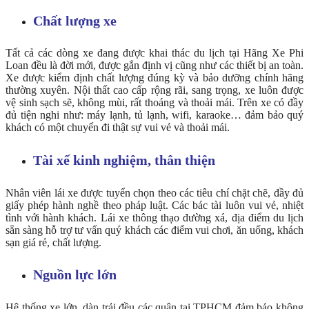
Chất lượng xe
Tất cả các dòng xe đang được khai thác du lịch tại Hãng Xe Phi
Loan đều là đời mới, được gắn định vị cũng như các thiết bị an toàn.
Xe được kiểm định chất lượng đúng kỳ và bảo dưỡng chính hãng
thường xuyên. Nội thất cao cấp rộng rãi, sang trọng, xe luôn được
vệ sinh sạch sẽ, không mùi, rất thoáng và thoải mái. Trên xe có đầy
đủ tiện nghi như: máy lạnh, tủ lạnh, wifi, karaoke… đảm bảo quý
khách có một chuyến đi thật sự vui vẻ và thoải mái.
Tài xế kinh nghiệm, thân thiện
Nhân viên lái xe được tuyển chọn theo các tiêu chí chặt chẽ, đầy đủ
giấy phép hành nghề theo pháp luật. Các bác tài luôn vui vẻ, nhiệt
tình với hành khách. Lái xe thông thạo đường xá, địa điểm du lịch
sẵn sàng hỗ trợ tư vấn quý khách các điểm vui chơi, ăn uống, khách
sạn giá rẻ, chất lượng.
Nguồn lực lớn
Hệ thống xe lớn, dàn trải đều các quận tại TPHCM đảm bảo không